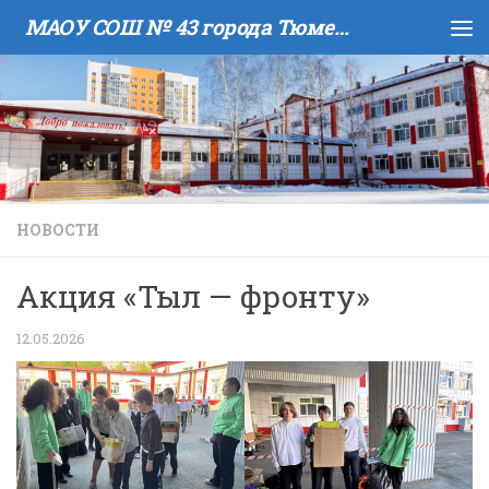
МАОУ COШ № 43 города Тюмени имени В.И. Муравленко
Skip to content
НОВОСТИ
Акция «Тыл — фронту»
12.05.2026