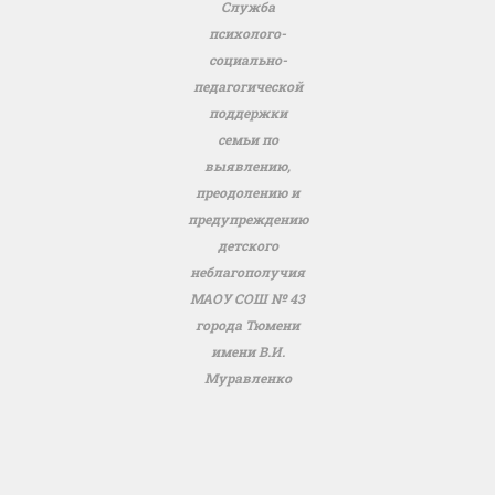
Служба
психолого-
социально-
педагогической
поддержки
семьи по
выявлению,
преодолению и
предупреждению
детского
неблагополучия
МАОУ СОШ № 43
города Тюмени
имени В.И.
Муравленко