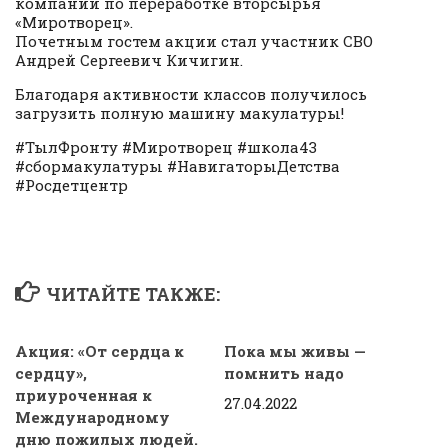
компании по переработке вторсырья
«Миротворец».
Почетным гостем акции стал участник СВО
Андрей Сергеевич Кичигин.
Благодаря активности классов получилось
загрузить полную машину макулатуры!
#ТылФронту #Миротворец #школа43
#сбормакулатуры #НавигаторыДетства
#Росдетцентр
ЧИТАЙТЕ ТАКЖЕ:
Акция: «От сердца к
Пока мы живы —
сердцу»,
помнить надо
приуроченная к
27.04.2022
Международному
дню пожилых людей.