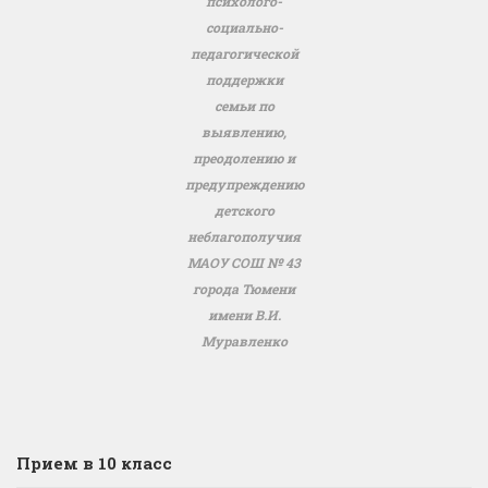
психолого-
социально-
педагогической
поддержки
семьи по
выявлению,
преодолению и
предупреждению
детского
неблагополучия
МАОУ СОШ № 43
города Тюмени
имени В.И.
Муравленко
Прием в 10 класс