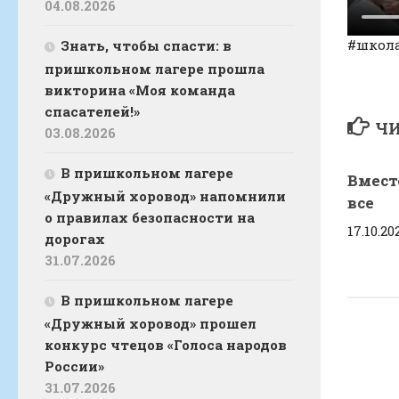
04.08.2026
#школ
Знать, чтобы спасти: в
пришкольном лагере прошла
викторина «Моя команда
спасателей!»
ЧИ
03.08.2026
В пришкольном лагере
Вмест
«Дружный хоровод» напомнили
все
о правилах безопасности на
17.10.20
дорогах
31.07.2026
В пришкольном лагере
«Дружный хоровод» прошел
конкурс чтецов «Голоса народов
России»
31.07.2026