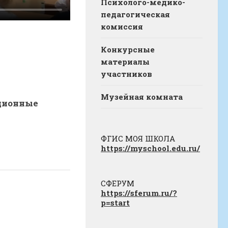
Психолого-медико-
педагогическая
комиссия
Конкурсные
материалы
участников
Музейная комната
ционные
ФГИС МОЯ ШКОЛА
https://myschool.edu.ru/
СФЕРУМ
https://sferum.ru/?
p=start