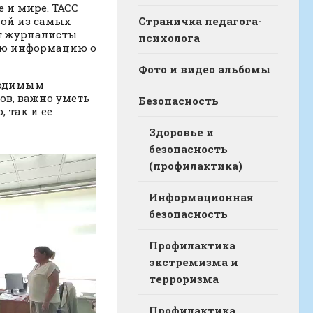
 и мире. ТАСС
ной из самых
Страничка педагога-
ет журналисты
психолога
ую информацию о
Фото и видео альбомы
ходимым
ов, важно уметь
Безопасность
 так и ее
Здоровье и
безопасность
(профилактика)
Информационная
безопасность
Профилактика
экстремизма и
терроризма
Профилактика