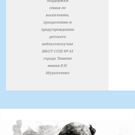
поддержки
семьи по
выявлению,
преодолению и
предупреждению
детского
неблагополучия
МАОУ СОШ № 43
города Тюмени
имени В.И.
Муравленко