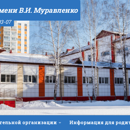
мени В.И. Муравленко
03-07
ательной организации
Информация для роди