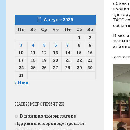
объект
входит
цитиру
Август 2026
ТАСС с
событи
Пн
Вт
Ср
Чт
Пт
Сб
Вс
В век 
1
2
навыко
3
4
5
6
7
8
9
анализ
10
11
12
13
14
15
16
источн
17
18
19
20
21
22
23
24
25
26
27
28
29
30
31
« Июл
НАШИ МЕРОПРИЯТИЯ
В пришкольном лагере
«Дружный хоровод» прошли