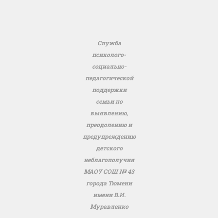
Служба
психолого-
социально-
педагогической
поддержки
семьи по
выявлению,
преодолению и
предупреждению
детского
неблагополучия
МАОУ СОШ № 43
города Тюмени
имени В.И.
Муравленко