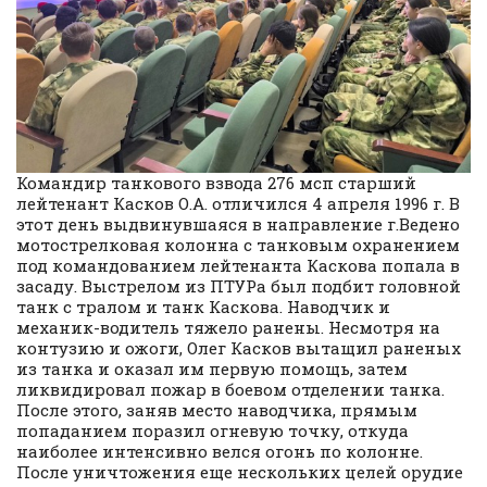
Командир танкового взвода 276 мсп старший
лейтенант Касков О.А. отличился 4 апреля 1996 г. В
этот день выдвинувшаяся в направление г.Ведено
мотострелковая колонна с танковым охранением
под командованием лейтенанта Каскова попала в
засаду. Выстрелом из ПТУРа был подбит головной
танк с тралом и танк Каскова. Наводчик и
механик-водитель тяжело ранены. Несмотря на
контузию и ожоги, Олег Касков вытащил раненых
из танка и оказал им первую помощь, затем
ликвидировал пожар в боевом отделении танка.
После этого, заняв место наводчика, прямым
попаданием поразил огневую точку, откуда
наиболее интенсивно велся огонь по колонне.
После уничтожения еще нескольких целей орудие