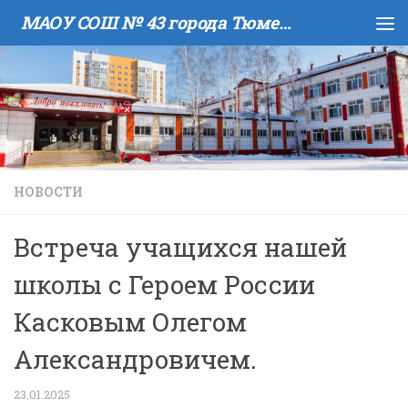
МАОУ COШ № 43 города Тюмени имени В.И. Муравленко
Skip to content
НОВОСТИ
Встреча учащихся нашей
школы с Героем России
Касковым Олегом
Александровичем.
23.01.2025