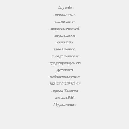
Служба
психолого-
социально-
педагогической
поддержки
семьи по
выявлению,
преодолению и
предупреждению
детского
неблагополучия
МАОУ СОШ № 43
города Тюмени
имени В.И.
Муравленко