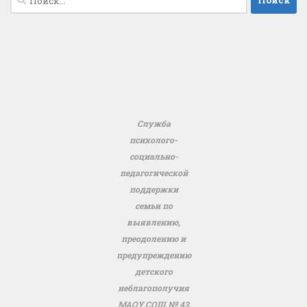
Служба
психолого-
социально-
педагогической
поддержки
семьи по
выявлению,
преодолению и
предупреждению
детского
неблагополучия
МАОУ СОШ № 43