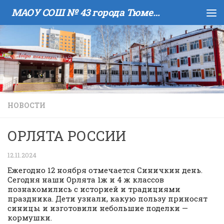
МАОУ COШ № 43 города Тюмени имени В.И. Муравленко
Skip to content
НОВОСТИ
ОРЛЯТА РОССИИ
12.11.2024
Ежегодно 12 ноября отмечается Синичкин день.
Сегодня наши Орлята 1ж и 4 ж классов
познакомились с историей и традициями
праздника. Дети узнали, какую пользу приносят
синицы и изготовили небольшие поделки —
кормушки.