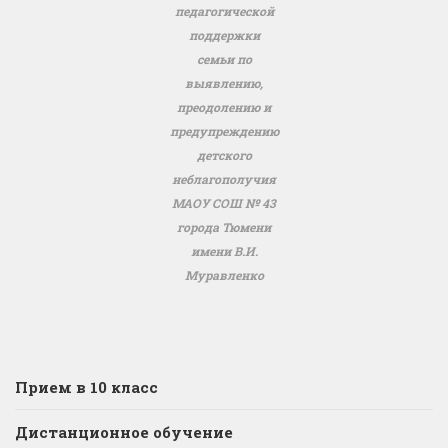
педагогической
поддержки
семьи по
выявлению,
преодолению и
предупреждению
детского
неблагополучия
МАОУ СОШ № 43
города Тюмени
имени В.И.
Муравленко
Прием в 10 класс
Дистанционное обучение