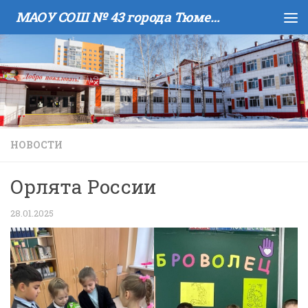
МАОУ COШ № 43 города Тюмени имени В.И. Муравленко
Skip to content
НОВОСТИ
Орлята России
28.01.2025