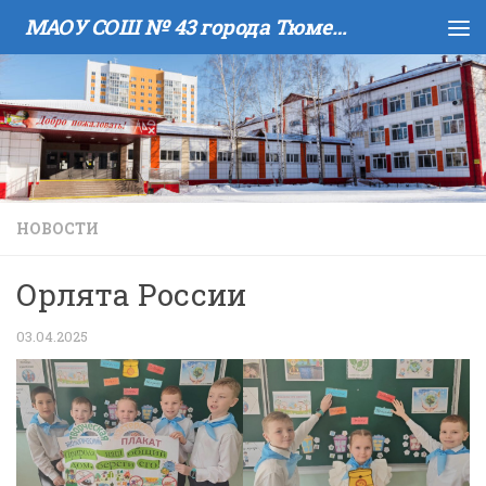
МАОУ COШ № 43 города Тюмени имени В.И. Муравленко
Skip to content
НОВОСТИ
Орлята России
03.04.2025