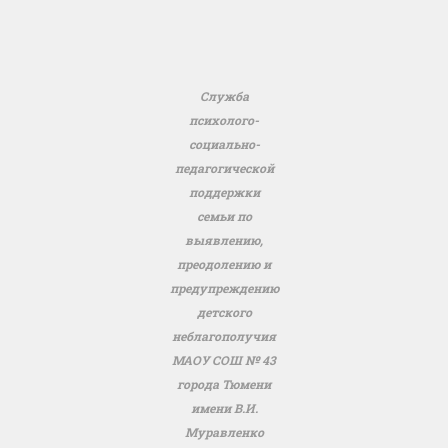
Служба
психолого-
социально-
педагогической
поддержки
семьи по
выявлению,
преодолению и
предупреждению
детского
неблагополучия
МАОУ СОШ № 43
города Тюмени
имени В.И.
Муравленко