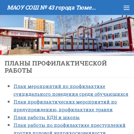
МАОУ COШ № 43 города Тюмени имени В.И. Муравленко
Skip to content
ПЛАНЫ ПРОФИЛАКТИЧЕСКОЙ
РАБОТЫ
План мероприятий по профилактике
суицидального поведения среди обучающихся
План профилактических мероприятий по
предупреждению, профилактике травли
План работы КДН и школы
План работы по профилактике преступлений
против половой неприкосновенности