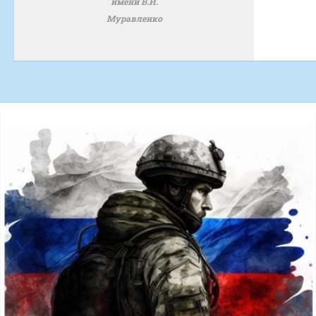
имени В.И.
Муравленко