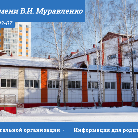
мени В.И. Муравленко
03-07
ательной организации
Информация для роди