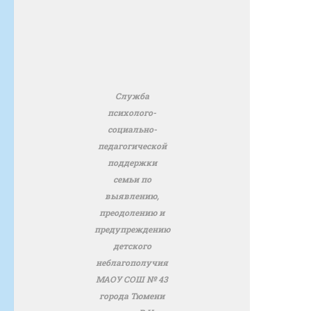
Служба
психолого-
социально-
педагогической
поддержки
семьи по
выявлению,
преодолению и
предупреждению
детского
неблагополучия
МАОУ СОШ № 43
города Тюмени