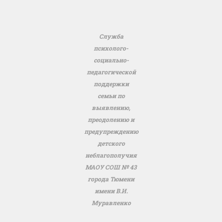
Служба
психолого-
социально-
педагогической
поддержки
семьи по
выявлению,
преодолению и
предупреждению
детского
неблагополучия
МАОУ СОШ № 43
города Тюмени
имени В.И.
Муравленко