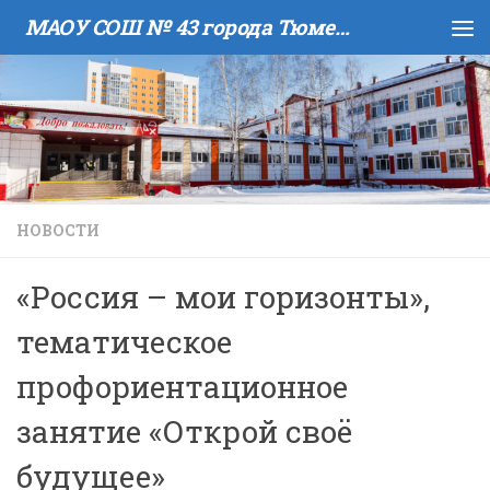
МАОУ COШ № 43 города Тюмени имени В.И. Муравленко
Skip to content
НОВОСТИ
«Россия – мои горизонты»,
тематическое
профориентационное
занятие «Открой своё
будущее»