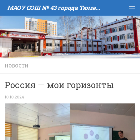
МАОУ COШ № 43 города Тюмени имени В.И. Муравленко
Skip to content
НОВОСТИ
Россия — мои горизонты
10.10.2024