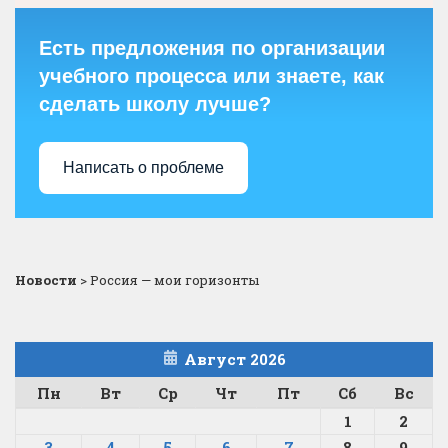
Есть предложения по организации
учебного процесса или знаете, как
сделать школу лучше?
Написать о проблеме
Новости
>
Россия — мои горизонты
Август 2026
Пн
Вт
Ср
Чт
Пт
Сб
Вс
1
2
3
4
5
6
7
8
9