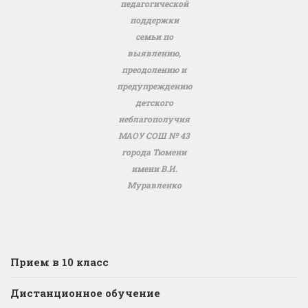
педагогической
поддержки
семьи по
выявлению,
преодолению и
предупреждению
детского
неблагополучия
МАОУ СОШ № 43
города Тюмени
имени В.И.
Муравленко
Прием в 10 класс
Дистанционное обучение