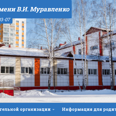
мени В.И. Муравленко
03-07
ательной организации
Информация для роди