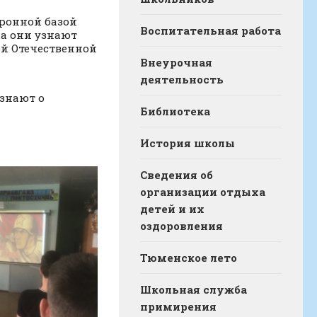
тронной базой
Воспитательная работа
а они узнают
ой Отечественной
Внеурочная
деятельность
узнают о
Библиотека
История школы
Сведения об
организации отдыха
детей и их
оздоровления
Тюменское лето
Школьная служба
примирения