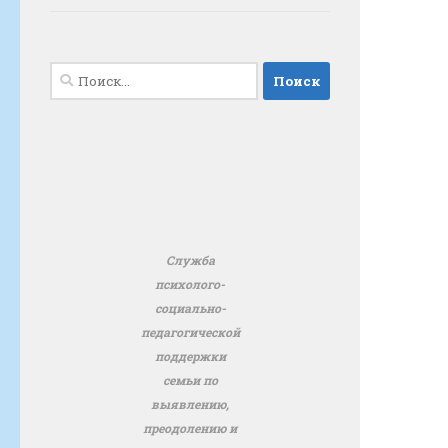
Найти:
Служба
психолого-
социально-
педагогической
поддержки
семьи по
выявлению,
преодолению и