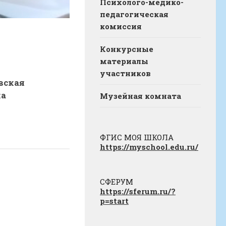
Психолого-медико-
педагогическая
комиссия
Конкурсные
материалы
участников
вская
ка
Музейная комната
ФГИС МОЯ ШКОЛА
https://myschool.edu.ru/
СФЕРУМ
https://sferum.ru/?
p=start