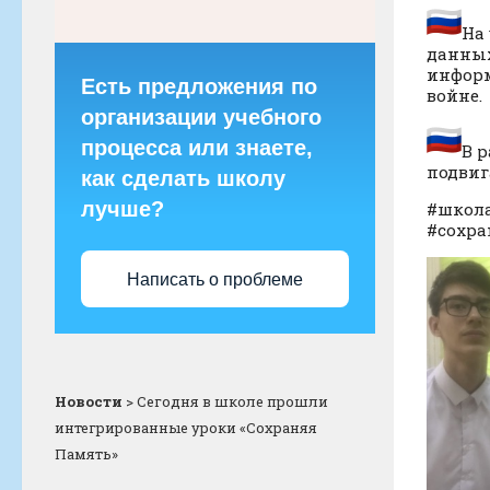
На
данных
информ
Есть предложения по
войне.
организации учебного
процесса или знаете,
В 
подвиг
как сделать школу
лучше?
#школ
#сохр
Написать о проблеме
Новости
>
Сегодня в школе прошли
интегрированные уроки «Сохраняя
Память»