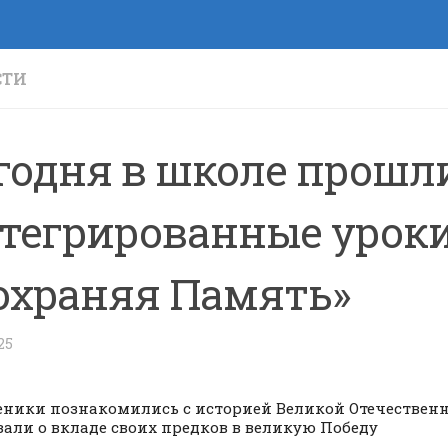
СТИ
годня в школе прошл
тегрированные урок
охраняя Память»
25
еники познакомились с историей Великой Отечествен
зали о вкладе своих предков в великую Победу