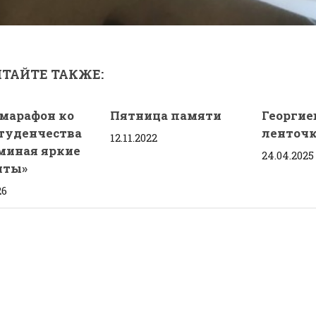
ТАЙТЕ ТАКЖЕ:
марафон ко
Пятница памяти
Георгие
туденчества
ленточ
12.11.2022
миная яркие
24.04.2025
нты»
26