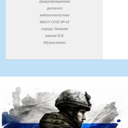
предупреждению
детского
неблагополучия
МАОУ СОШ № 43
города Тюмени
имени В.И.
Муравленко