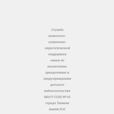
Служба
психолого-
социально-
педагогической
поддержки
семьи по
выявлению,
преодолению и
предупреждению
детского
неблагополучия
МАОУ СОШ № 43
города Тюмени
имени В.И.