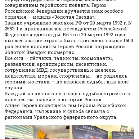
совершением геройского подвига. Герою
Российской Федерации вручается знак особого
отличия — медаль «Золотая Звезда».
Звание учреждено законом РФ от 20 марта 1992 г. N
2553-I и присваивается президентом Российской
Федерации единожды. Всего с 20 марта 1992 года
высшее звание страны было присвоено свыше 1500
раз. Более половины Героев России награждены
Золотой Звездой посмертно.
Все они — лётчики, танкисты, космонавты,
разведчики, артиллеристы, десантники,
сотрудники МВД, государственные деятели,
испытатели, моряки, спортсмены — не родились
героями, но стали — по велению судьбы или воле
случая.
Каждый из них оставил след в судьбах огромного
количества людей и в истории России.
Аллея Героев посвящена тем Героям Российской
Федерации, чья жизнь и судьба связана с
регионами Уральского федерального округа.