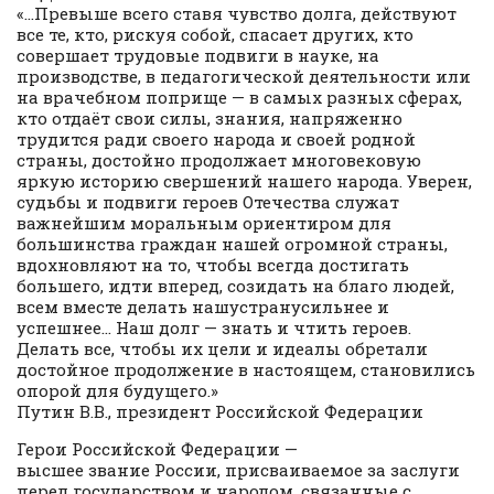
«…Превыше всего ставя чувство долга, действуют
все те, кто, рискуя собой, спасает других, кто
совершает трудовые подвиги в науке, на
производстве, в педагогической деятельности или
на врачебном поприще — в самых разных сферах,
кто отдаёт свои силы, знания, напряженно
трудится ради своего народа и своей родной
страны, достойно продолжает многовековую
яркую историю свершений нашего народа. Уверен,
судьбы и подвиги героев Отечества служат
важнейшим моральным ориентиром для
большинства граждан нашей огромной страны,
вдохновляют на то, чтобы всегда достигать
большего, идти вперед, созидать на благо людей,
всем вместе делать нашустранусильнее и
успешнее… Наш долг — знать и чтить героев.
Делать все, чтобы их цели и идеалы обретали
достойное продолжение в настоящем, становились
опорой для будущего.»
Путин В.В., президент Российской Федерации
Герои Российской Федерации —
высшее звание России, присваиваемое за заслуги
перед государством и народом, связанные с