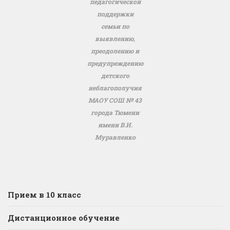
педагогической
поддержки
семьи по
выявлению,
преодолению и
предупреждению
детского
неблагополучия
МАОУ СОШ № 43
города Тюмени
имени В.И.
Муравленко
Прием в 10 класс
Дистанционное обучение