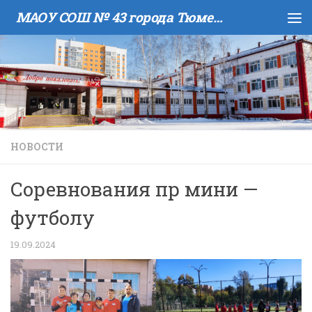
МАОУ COШ № 43 города Тюмени имени В.И. Муравленко
Skip to content
НОВОСТИ
Соревнования пр мини —
футболу
19.09.2024