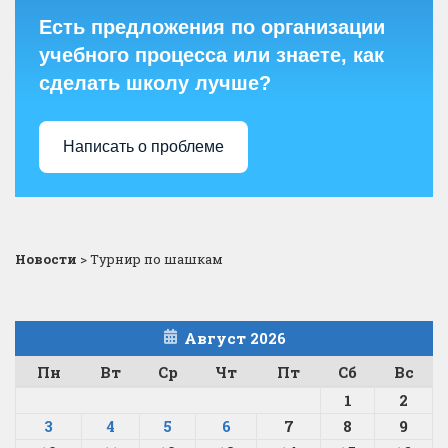
Есть предложения по организации
учебного процесса или знаете, как
сделать школу лучше?
Написать о проблеме
Новости
>
Турнир по шашкам
Август 2026
Пн
Вт
Ср
Чт
Пт
Сб
Вс
1
2
3
4
5
6
7
8
9