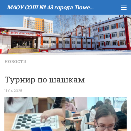
МАОУ COШ № 43 города Тюмени имени В.И. Муравленко
Skip to content
НОВОСТИ
Турнир по шашкам
11.04.2025