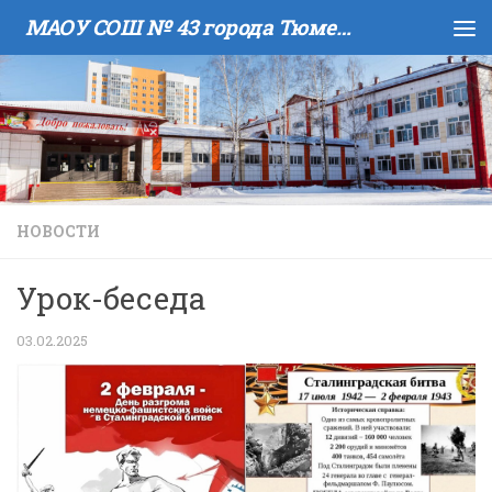
МАОУ COШ № 43 города Тюмени имени В.И. Муравленко
Skip to content
НОВОСТИ
Урок-беседа
03.02.2025