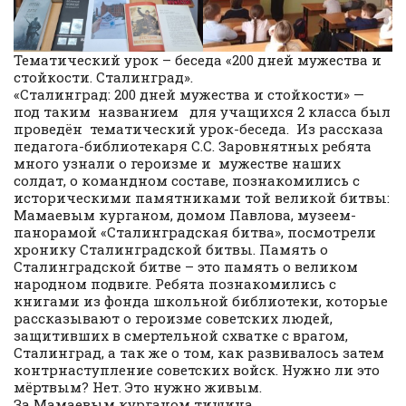
Тематический урок – беседа «200 дней мужества и
стойкости. Сталинград».
«Сталинград: 200 дней мужества и стойкости» —
под таким названием для учащихся 2 класса был
проведён тематический урок-беседа. Из рассказа
педагога-библиотекаря С.С. Заровнятных ребята
много узнали о героизме и мужестве наших
солдат, о командном составе, познакомились с
историческими памятниками той великой битвы:
Мамаевым курганом, домом Павлова, музеем-
панорамой «Сталинградская битва», посмотрели
хронику Сталинградской битвы. Память о
Сталинградской битве – это память о великом
народном подвиге. Ребята познакомились с
книгами из фонда школьной библиотеки, которые
рассказывают о героизме советских людей,
защитивших в смертельной схватке с врагом,
Сталинград, а так же о том, как развивалось затем
контрнаступление советских войск. Нужно ли это
мёртвым? Нет. Это нужно живым.
За Мамаевым курганом тишина,