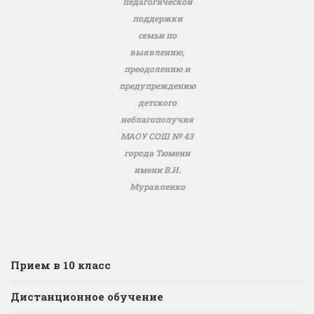
педагогической
поддержки
семьи по
выявлению,
преодолению и
предупреждению
детского
неблагополучия
МАОУ СОШ № 43
города Тюмени
имени В.И.
Муравленко
Прием в 10 класс
Дистанционное обучение