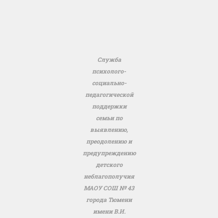
Служба
психолого-
социально-
педагогической
поддержки
семьи по
выявлению,
преодолению и
предупреждению
детского
неблагополучия
МАОУ СОШ № 43
города Тюмени
имени В.И.