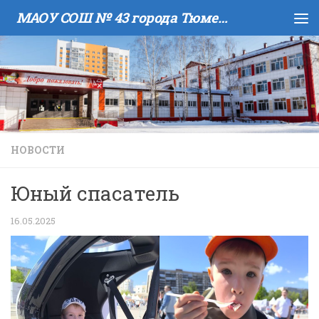
МАОУ COШ № 43 города Тюмени имени В.И. Муравленко
Skip to content
НОВОСТИ
Юный спасатель
16.05.2025