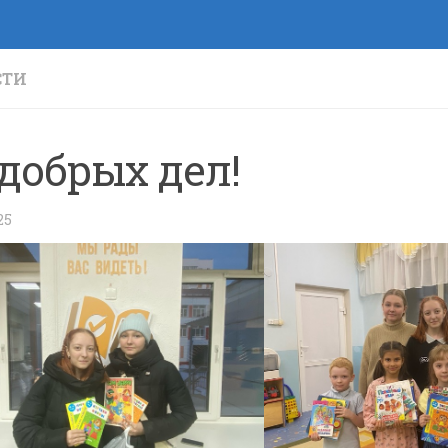
СТИ
 добрых дел!
25