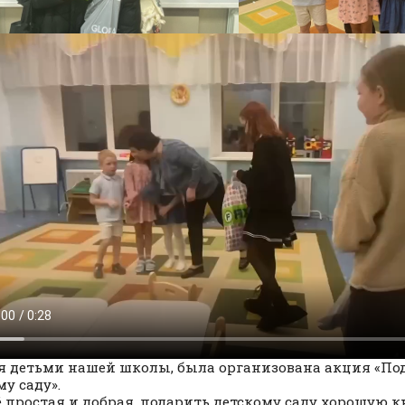
я детьми нашей школы, была организована акция «По
му саду».
ё простая и добрая, подарить детскому саду хорошую к