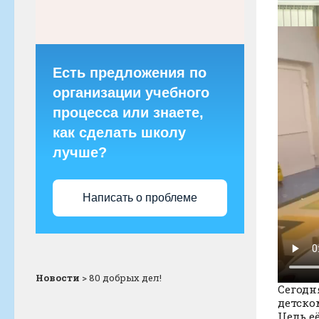
Есть предложения по
организации учебного
процесса или знаете,
как сделать школу
лучше?
Написать о проблеме
Новости
>
80 добрых дел!
Сегодн
детско
Цель е