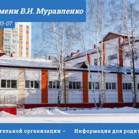
мени В.И. Муравленко
03-07
ательной организации
Информация для роди