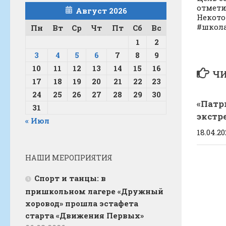
отмети
Август 2026
Некото
#школ
Пн
Вт
Ср
Чт
Пт
Сб
Вс
1
2
3
4
5
6
7
8
9
10
11
12
13
14
15
16
ЧИ
17
18
19
20
21
22
23
24
25
26
27
28
29
30
«Патр
31
экстр
« Июл
18.04.2
НАШИ МЕРОПРИЯТИЯ
Спорт и танцы: в
пришкольном лагере «Дружный
хоровод» прошла эстафета
старта «Движения Первых»