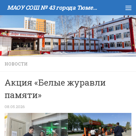
МАОУ COШ № 43 города Тюмени имени В.И. Муравленко
Skip to content
НОВОСТИ
Акция «Белые журавли
памяти»
08.05.2026