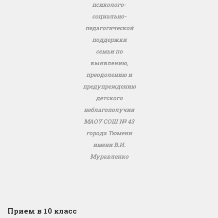
психолого-
социально-
педагогической
поддержки
семьи по
выявлению,
преодолению и
предупреждению
детского
неблагополучия
МАОУ СОШ № 43
города Тюмени
имени В.И.
Муравленко
Прием в 10 класс