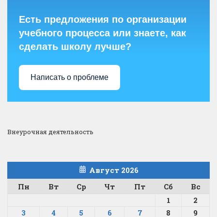
Есть предложения по организации
учебного процесса или знаете, как
сделать школу лучше?
Написать о проблеме
Внеурочная деятельность
Август 2026
Пн
Вт
Ср
Чт
Пт
Сб
Вс
1
2
3
4
5
6
7
8
9