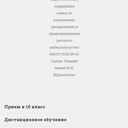
поддержки
семьи по
выявлению,
преодолению и
предупреждению
детского
неблагополучия
МАОУ СОШ № 43
города Тюмени
имени В.И.
Муравленко
Прием в 10 класс
Дистанционное обучение