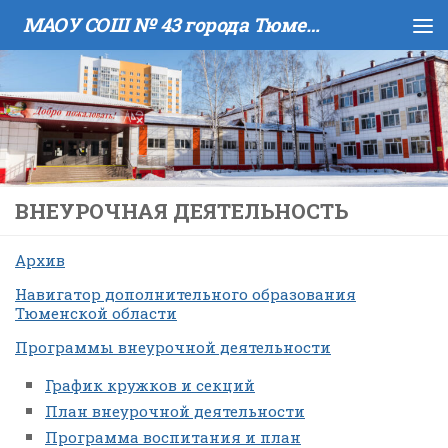
МАОУ COШ № 43 города Тюмени имени В.И. Муравленко
Skip to content
ВНЕУРОЧНАЯ ДЕЯТЕЛЬНОСТЬ
Архив
Навигатор дополнительного образования
Тюменской области
Программы внеурочной деятельности
График кружков и секций
План внеурочной деятельности
Программа воспитания и план