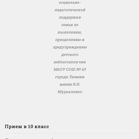
социально-
педагогической
поддержки
семьи по
выявлению,
преодолению и
предупреждению
детского
неблагополучия
МАОУ СОШ № 43
города Тюмени
имени В.И.
Муравленко
Прием в 10 класс