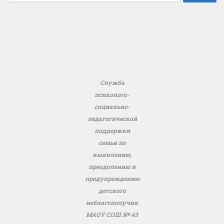
Служба
психолого-
социально-
педагогической
поддержки
семьи по
выявлению,
преодолению и
предупреждению
детского
неблагополучия
МАОУ СОШ № 43