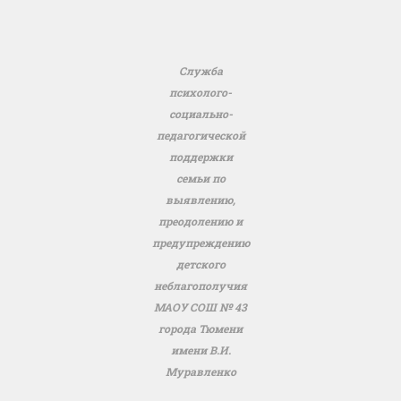
Служба
психолого-
социально-
педагогической
поддержки
семьи по
выявлению,
преодолению и
предупреждению
детского
неблагополучия
МАОУ СОШ № 43
города Тюмени
имени В.И.
Муравленко