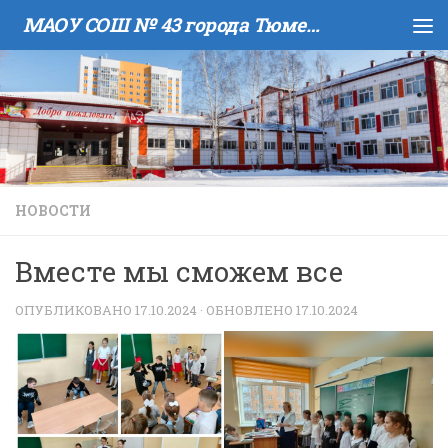
МАОУ COШ № 43 города Тюмени имени В.И. Муравленко
Skip to content
НОВОСТИ
Вместе мы сможем все
ОПУБЛИКОВАНО
17.10.2024
· ОБНОВЛЕНО
17.10.2024