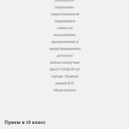
психолого-
социально-
педагогической
поддержки
семьи по
выявлению,
преодолению и
предупреждению
детского
неблагополучия
МАОУ СОШ № 43
города Тюмени
имени В.И.
Муравленко
Прием в 10 класс