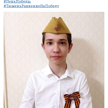
#ДеньПобеды
#ТюменьРавнениеНаПобеду