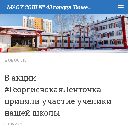
МАОУ COШ № 43 города Тюмени имени В.И. Муравленко
Skip to content
НОВОСТИ
В акции
#ГеоргиевскаяЛенточка
приняли участие ученики
нашей школы.
09.05.2021