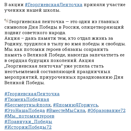
В акции
#ГеоргиевскаяЛенточка
приняли участие
ученики нашей школы.
Георгиевская ленточка — это один из главных
символов Дня Победы в России, олицетворяющий
подвиг советского народа.
Акция – дань памяти тем, кто отдал жизнь за
Родину, трудился в тылу во имя победы и свободы.
Мы как потомки героев обязаны сохранить
память о Великой Победе, навсегда запечатлеть ее
в сердцах будущих поколений. Акция
„Георгиевская ленточка“ уже успела стать
неотъемлемой составляющей праздничных
мероприятий, приуроченных празднованию Дня
Великой Победы.
#ГеориевскаяЛенточка
#ТюменьПобедная
#Бессмертныйполк
,
#ЯпомнюЯГоржусь
,
#ЭтоНашаПобеда
#ВместеМыСила
,
#Образование72
#Мы_потомкигероев
#Правнуки_Победы
#ИсторииПобеды72