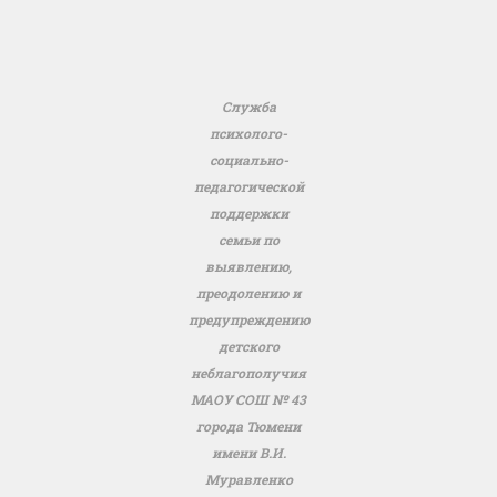
Служба
психолого-
социально-
педагогической
поддержки
семьи по
выявлению,
преодолению и
предупреждению
детского
неблагополучия
МАОУ СОШ № 43
города Тюмени
имени В.И.
Муравленко