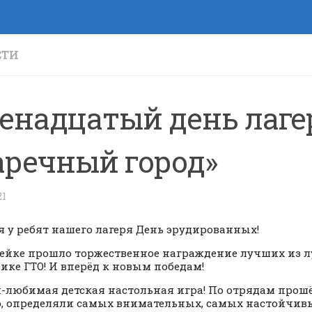
СТИ
енадцатый день лаге
аречный город»
21
я у ребят нашего лагеря День эрудированных!
ейке прошло торжественное награждение лучших из 
ике ГТО! И вперёд к новым победам!
любимая детская настольная игра! По отрядам про
, определяли самых внимательных, самых настойчив