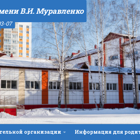
мени В.И. Муравленко
03-07
ательной организации
Информация для роди