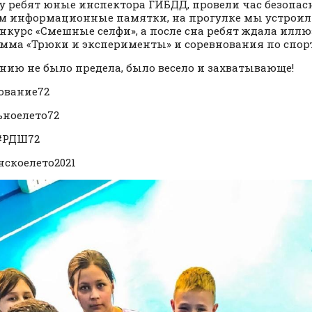
 у ребят юные инспектора ГИБДД, провели час безопас
м информационные памятки, на прогулке мы устроил
нкурс «Смешные селфи», а после сна ребят ждала илл
мма «Трюки и эксперименты» и соревнования по спо
нию не было предела, было весело и захватывающе!
ование72
ноелето72
#РДШ72
скоелето2021