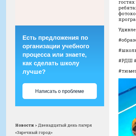
гостях
ребята
фотоко
програ
Удивле
Есть предложения по
#образ
организации учебного
#школь
процесса или знаете,
#РДШ 
как сделать школу
#тюмен
лучше?
Написать о проблеме
Новости
>
Двенадцатый день лагеря
«Заречный город»