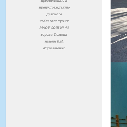
преодолению и
предупреждению
детского
неблагополучия
МАОУ СОШ № 43
города Тюмени
имени В.И.
Муравленко