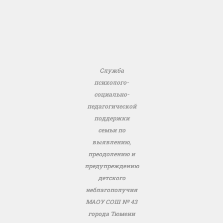
Служба
психолого-
социально-
педагогической
поддержки
семьи по
выявлению,
преодолению и
предупреждению
детского
неблагополучия
МАОУ СОШ № 43
города Тюмени