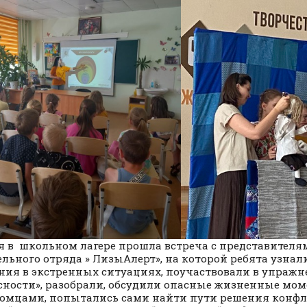
я в школьном лагере прошла встреча с представителя
ельного отряда » ЛизыАлерт», на которой ребята узнал
ния в экстренных ситуациях, поучаствовали в упражн
сности», разобрали, обсудили опасные жизненные мом
омцами, попытались сами найти пути решения конф