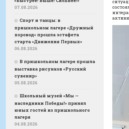
«Быстрее! Выше! Сильнее!»
ситуац
состоя
07.08.2026
интера
активн
Спорт и танцы: в
пришкольном лагере «Дружный
хоровод» прошла эстафета
старта «Движения Первых»
06.08.2026
В пришкольном лагере прошла
выставка рисунков «Русский
сувенир»
05.08.2026
Школьный музей «Мы —
наследники Победы!» принял
юных гостей из пришкольного
лагеря
04.08.2026