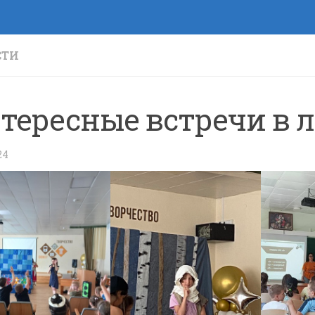
СТИ
тересные встречи в л
24