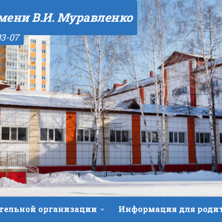
мени В.И. Муравленко
03-07
ательной организации
Информация для роди