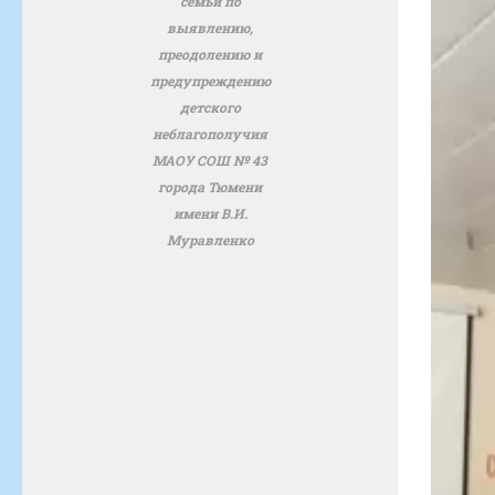
семьи по
выявлению,
преодолению и
предупреждению
детского
неблагополучия
МАОУ СОШ № 43
города Тюмени
имени В.И.
Муравленко