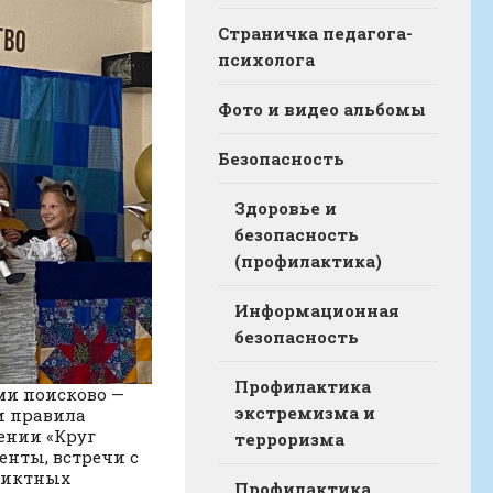
Страничка педагога-
психолога
Фото и видео альбомы
Безопасность
Здоровье и
безопасность
(профилактика)
Информационная
безопасность
Профилактика
ми поисково —
экстремизма и
и правила
ении «Круг
терроризма
енты, встречи с
ликтных
Профилактика