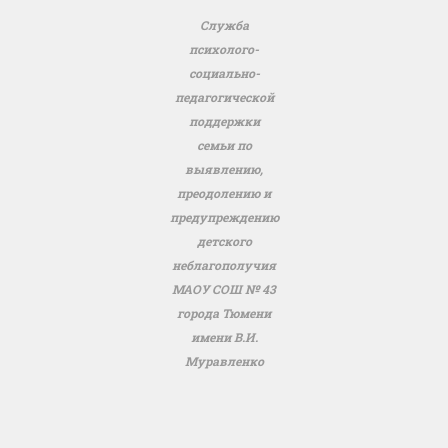
Служба
психолого-
социально-
педагогической
поддержки
семьи по
выявлению,
преодолению и
предупреждению
детского
неблагополучия
МАОУ СОШ № 43
города Тюмени
имени В.И.
Муравленко