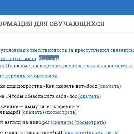
ОРМАЦИЯ ДЛЯ ОБУЧАЮЩИХСЯ
 уголовная ответственность за преступления связанн
ом наркотиков
Скачать
а Правовые последствия распространения наркотиче
е курения на организм
а для подростка «Как сказать нет».docx
(скачать)
а «Чтобы обезопасить себя».doc
(скачать)
ажение — иммунитет к вредным
чкам.pdf
(скачать)
(посмотреть)
й взгляд на пиво.pdf
(скачать)
(посмотреть)
жно знать подросткам!.pdf
(скачать)
(посмотреть)