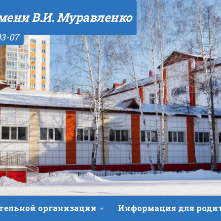
мени В.И. Муравленко
03-07
ательной организации
Информация для роди