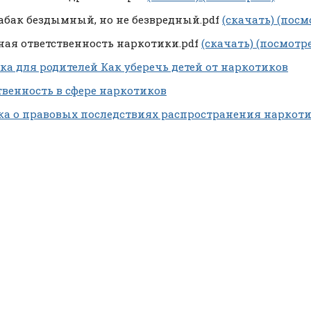
абак бездымный, но не безвредный.pdf
(скачать)
(посм
ная ответственность наркотики.pdf
(скачать)
(посмотре
ка для родителей Как уберечь детей от наркотиков
твенность в сфере наркотиков
а о правовых последствиях распространения наркот