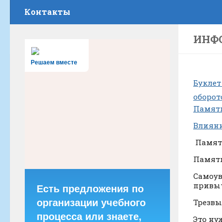
Контакты
ИНФ
Решаем вместе
Буклет
оборот
Памятк
Влияни
Памятк
Памятк
Самоув
привы
Есть предложения по
организации учебного
Трезвы
процесса или знаете,
Это ну