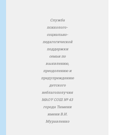
Служба
психолого-
социально-
педагогической
поддержки
семьи по
выявлению,
преодолению и
предупреждению
детского
неблагополучия
МАОУ СОШ № 43
города Тюмени
имени В.И.
Муравленко