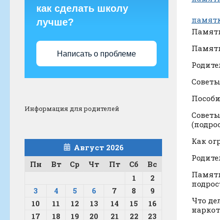
как сделать школу
памятк
лучше?
Памятк
Памятк
Написать о проблеме
Родите
Советы
Пособи
Информация для родителей
Советы
(подро
Как ог
Август 2026
Родите
Пн
Вт
Ср
Чт
Пт
Сб
Вс
Памятк
1
2
подрос
3
4
5
6
7
8
9
Что де
10
11
12
13
14
15
16
наркот
17
18
19
20
21
22
23