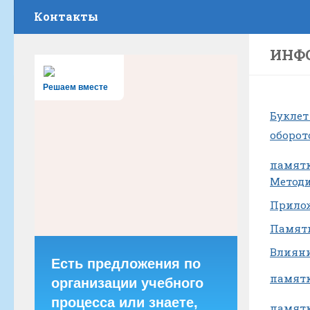
Контакты
ИНФ
Решаем вместе
Буклет
оборот
памятк
Методи
Прилож
Памятк
Влияни
Есть предложения по
памятк
организации учебного
процесса или знаете,
памятк