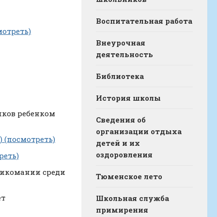
Воспитательная работа
мотреть)
Внеурочная
деятельность
Библиотека
История школы
иков ребенком
Сведения об
организации отдыха
ь)
(посмотреть)
детей и их
оздоровления
реть)
сикомании среди
Тюменское лето
ет
Школьная служба
примирения