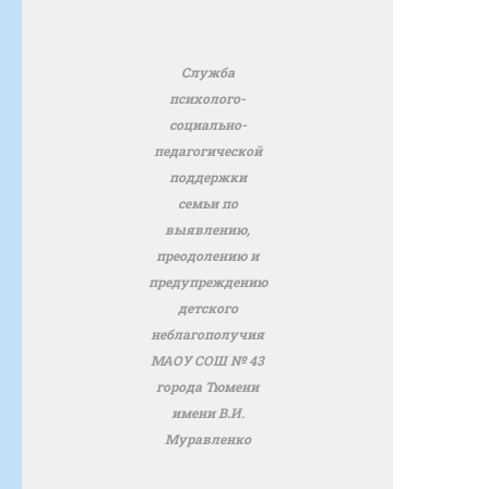
Служба
психолого-
социально-
педагогической
поддержки
семьи по
выявлению,
преодолению и
предупреждению
детского
неблагополучия
МАОУ СОШ № 43
города Тюмени
имени В.И.
Муравленко