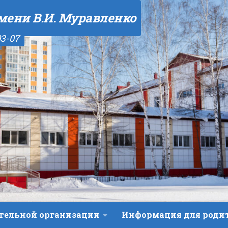
мени В.И. Муравленко
03-07
ательной организации
Информация для роди