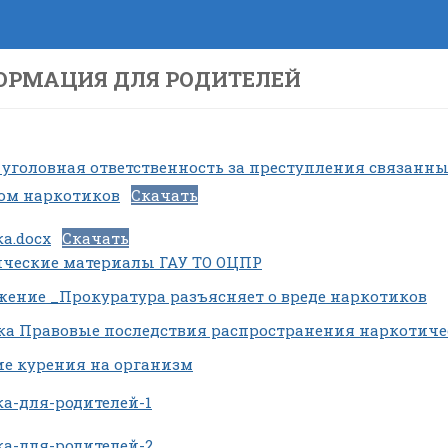
ОРМАЦИЯ ДЛЯ РОДИТЕЛЕЙ
 уголовная ответственность за преступления связанн
ом наркотиков
Скачать
а.docx
Скачать
ческие материалы ГАУ ТО ОЦПР
ение _Прокуратура разъясняет о вреде наркотиков
а Правовые последствия распространения наркотиче
е курения на организм
а-для-родителей-1
а-для-родителей-2