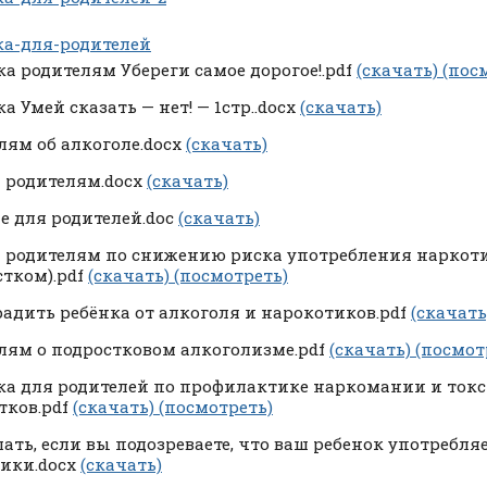
а-для-родителей
а родителям Убереги самое дорогое!.pdf
(скачать)
(пос
а Умей сказать — нет! — 1стр..docx
(скачать)
лям об алкоголе.docx
(скачать)
 родителям.docx
(скачать)
е для родителей.doc
(скачать)
 родителям по снижению риска употребления наркот
стком).pdf
(скачать)
(посмотреть)
радить ребёнка от алкоголя и нарокотиков.pdf
(скачат
лям о подростковом алкоголизме.pdf
(скачать)
(посмот
а для родителей по профилактике наркомании и ток
тков.pdf
(скачать)
(посмотреть)
лать, если вы подозреваете, что ваш ребенок употребля
ики.docx
(скачать)