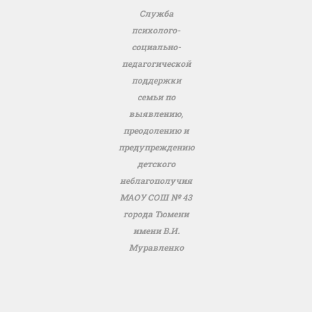
Служба
психолого-
социально-
педагогической
поддержки
семьи по
выявлению,
преодолению и
предупреждению
детского
неблагополучия
МАОУ СОШ № 43
города Тюмени
имени В.И.
Муравленко