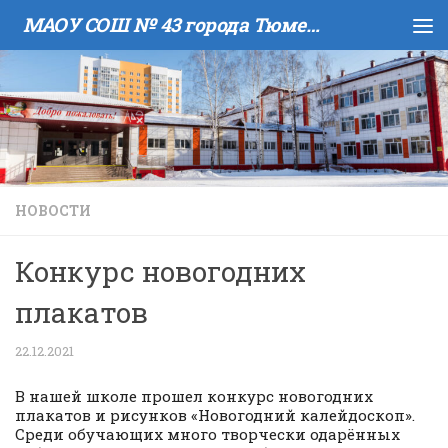
МАОУ COШ № 43 города Тюмени имени В.И. Муравленко
Skip to content
НОВОСТИ
Конкурс новогодних
плакатов
22.12.2021
В нашей школе прошел конкурс новогодних
плакатов и рисунков «Новогодний калейдоскоп».
Среди обучающих много творчески одарённых