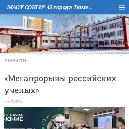
МАОУ COШ № 43 города Тюмени имени В.И. Муравленко
Skip to content
НОВОСТИ
«Мегапрорывы российских
ученых»
06.02.2026