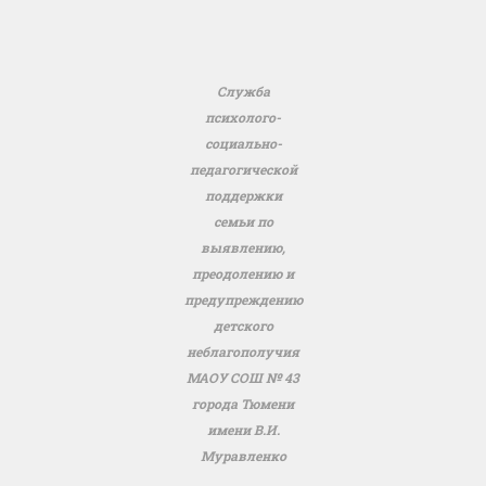
Служба
психолого-
социально-
педагогической
поддержки
семьи по
выявлению,
преодолению и
предупреждению
детского
неблагополучия
МАОУ СОШ № 43
города Тюмени
имени В.И.
Муравленко