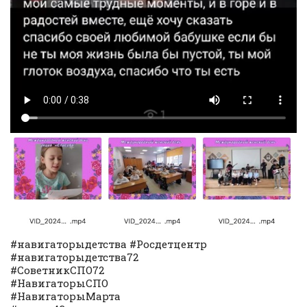
#навигаторыдетства #Росдетцентр
#навигаторыдетства72
#СоветникСПО72
#НавигаторыСПО
#НавигаторыМарта