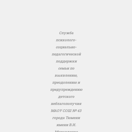
Служба
психолого-
социально-
педагогической
поддержки
семьи по
выявлению,
преодолению и
предупреждению
детского
неблагополучия
МАОУ СОШ № 43
города Тюмени
имени В.И.
Муравленко