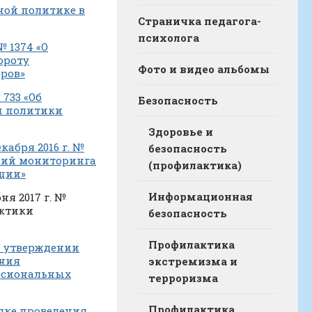
жной политике в
Страничка педагога-
психолога
№ 1374 «О
ороту
Фото и видео альбомы
оров»
 733 «Об
Безопасность
й политики
Здоровье и
абря 2016 г. №
безопасность
ний мониторинга
(профилактика)
ации»
Информационная
я 2017 г. №
актики
безопасность
Профилактика
Об утверждении
ания
экстремизма и
ссиональных
терроризма
Профилактика
ядке проведения