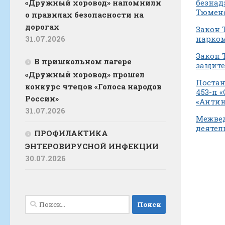
«Дружный хоровод» напомнили
безнад
Тюменс
о правилах безопасности на
дорогах
Закон 
31.07.2026
нарком
Закон 
В пришкольном лагере
защите
«Дружный хоровод» прошел
Постан
конкурс чтецов «Голоса народов
453-п 
России»
«Антин
31.07.2026
Межвед
деятел
ПРОФИЛАКТИКА
ЭНТЕРОВИРУСНОЙ ИНФЕКЦИИ
30.07.2026
Найти: