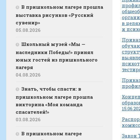
профил
В пришкольном лагере прошла
общеоб
выставка рисунков «Русский
органи
сувенир»
в целя
и псих
05.08.2026
Приказ
Школьный музей «Мы —
обучаю
структ
наследники Победы!» принял
выявле
юных гостей из пришкольного
психот
лагеря
тестир
04.08.2026
Приказ
профил
Знать, чтобы спасти: в
Концеп
пришкольном лагере прошла
образо
викторина «Моя команда
15.06.20
спасателей!»
Распор
03.08.2026
комисс
В пришкольном лагере
Закон 