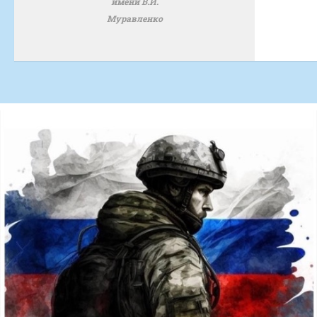
имени В.И.
Муравленко