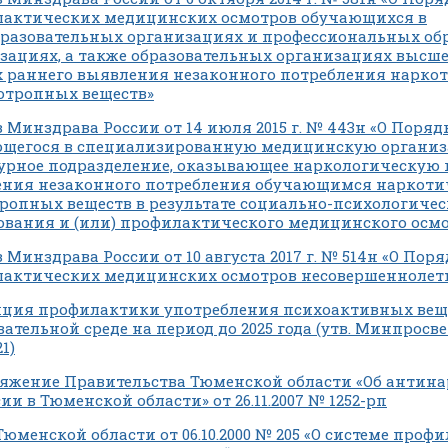
актических медицинских осмотров обучающихся в
разовательных организациях и профессиональных об
зациях, а также образовательных организациях высше
х раннего выявления незаконного потребления наркот
отропных веществ»
 Минздрава России от 14 июля 2015 г. № 443н «О Поря
щегося в специализированную медицинскую организ
урное подразделение, оказывающее наркологическую 
ния незаконного потребления обучающимся наркотич
ропных веществ в результате социально-психологичес
ования и (или) профилактического медицинского осм
 Минздрава России от 10 августа 2017 г. № 514н «О Пор
актических медицинских осмотров несовершеннолет
ция профилактики употребления психоактивных вещ
вательной среде на период до 2025 года (утв. Минпрос
21)
яжение Правительства Тюменской области «Об антин
ии в Тюменской области» от 26.11.2007 № 1252-рп
Тюменской области от 06.10.2000 № 205 «О системе проф