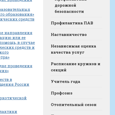
дорожной
разовательных
безопасности
го образования»
ических средств
Профилактика ПАВ
дке направления
Наставничество
ацию или ее
помощь, в случае
Независимая оценка
еских средств и
кого
качества услуг
отра»
Расписание кружков и
ядке проведения
секций
них»
еств в
Учитель года
вещения России
Профсоюз
аркотической
Отопительный сезон
илактики