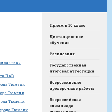
Прием в 10 класс
Дистанционное
обучение
Расписания
офилактики
Государственная
итоговая аттестация
та ПАВ
Всероссийские
рода Тюмени
проверочные работы
рода Тюмени
Всероссийская
рода Тюмени
олимпиада
города Тюмени
школьников