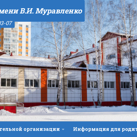
мени В.И. Муравленко
03-07
ательной организации
Информация для роди