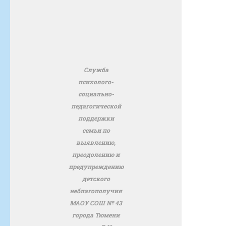
Служба
психолого-
социально-
педагогической
поддержки
семьи по
выявлению,
преодолению и
предупреждению
детского
неблагополучия
МАОУ СОШ № 43
города Тюмени