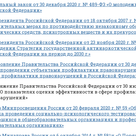
льный закон от 30 декабря 2020 г. № 489-ФЗ «О молоде
ской Федерации»
резидента Российской Федерации от 18 октября 2007 г. 
ительных мерах по противодействию незаконному об
ических средств, психотропных веществ и их прекурс
резидента Российской Федерации от 23 ноября 2020 г. №
дении Стратегии государственной антинаркотическо
ской Федерации на период до 2030 г.»
овление Правительства Российской Федерации от 30 дек
О проведении субъектами профилактики правонаруше
е профилактики правонарушений в Российской Федер
яжение Правительства Российской Федерации от 30 июн
 «О показателях оценки эффективности в сфере профил
нарушений»
 Минпросвещения России от 20 февраля 2020 г. № 59 «
а проведения социально-психологического тестиров
щихся в общеобразовательных организациях и профе
вательных организациях»
 Минздрава России от 6 октября 2014 г. № 581н «О Пор