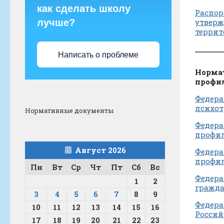
как сделать школу
Распор
лучше?
утвер
террит
Написать о проблеме
Нормат
профил
Федера
психот
Нормативные документы
Федера
профил
Август 2026
Федера
профил
Пн
Вт
Ср
Чт
Пт
Сб
Вс
Федера
1
2
гражда
3
4
5
6
7
8
9
Федера
10
11
12
13
14
15
16
Россий
17
18
19
20
21
22
23