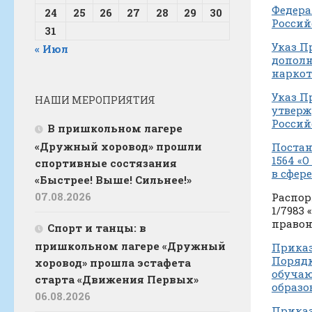
Федера
24
25
26
27
28
29
30
Россий
31
Указ П
« Июл
дополн
наркот
Указ П
НАШИ МЕРОПРИЯТИЯ
утверж
Россий
В пришкольном лагере
«Дружный хоровод» прошли
Постан
1564 «
спортивные состязания
в сфер
«Быстрее! Выше! Сильнее!»
07.08.2026
Распор
1/7983
право
Спорт и танцы: в
пришкольном лагере «Дружный
Приказ
Порядк
хоровод» прошла эстафета
обучаю
старта «Движения Первых»
образо
06.08.2026
Приказ