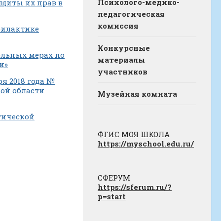
Психолого-медико-
щиты их прав в
педагогическая
комиссия
офилактике
Конкурсные
тельных мерах по
материалы
и»
участников
я 2018 года №
ой области
Музейная комната
тической
ФГИС МОЯ ШКОЛА
https://myschool.edu.ru/
СФЕРУМ
https://sferum.ru/?
p=start