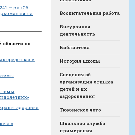
41 — рк «Об
Воспитательная работа
аркомании на
Внеурочная
деятельность
 области по
Библиотека
их средствах и
История школы
Сведения об
истемы
организации отдыха
детей и их
истемы
оздоровления
еннолетних»
 охраны здоровья
Тюменское лето
ании в
Школьная служба
примирения