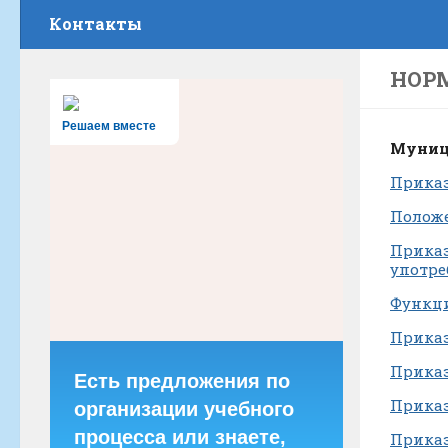
Контакты
НОР
Решаем вместе
Муниц
Приказ
Положе
Приказ
употре
Функци
Приказ
Приказ
Есть предложения по
Приказ
организации учебного
процесса или знаете,
Приказ