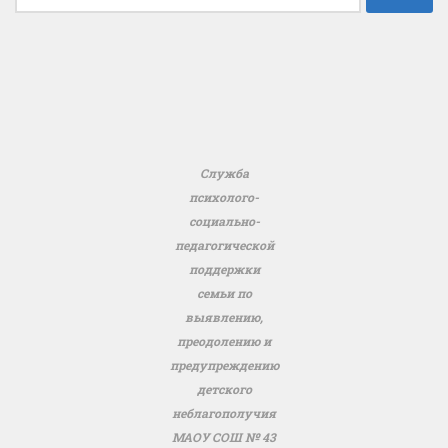
Служба
психолого-
социально-
педагогической
поддержки
семьи по
выявлению,
преодолению и
предупреждению
детского
неблагополучия
МАОУ СОШ № 43