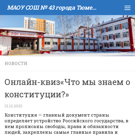
МАОУ COШ № 43 города Тюмени имени В.И. Муравленко
Skip to content
НОВОСТИ
Онлайн-квиз«Что мы знаем о
конституции?»
12.12.2023
Конституция — главный документ страны
определяет устройство Российского государства, в
нем прописаны свободы, права и обязанности
людей, закреплены самые главные правила и