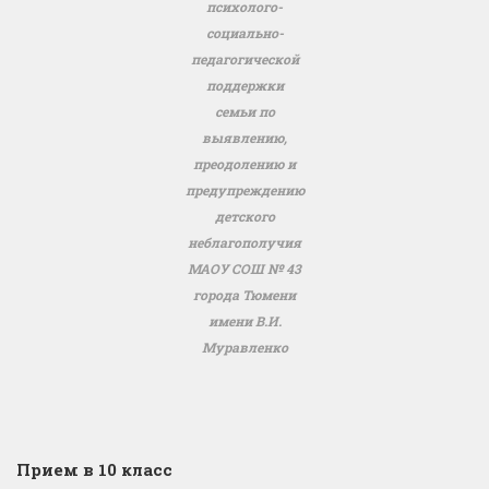
психолого-
социально-
педагогической
поддержки
семьи по
выявлению,
преодолению и
предупреждению
детского
неблагополучия
МАОУ СОШ № 43
города Тюмени
имени В.И.
Муравленко
Прием в 10 класс