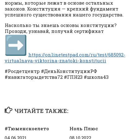
нормы, которые лежат в основе остальных
законов. Конституция — крепкий фундамент
успешного существования нашего государства.
Насколько ты знаешь основы конституции?
Проходи, узнавай, получай сертификат
https://onlinetestpad.com/ru/test/685092-
virtualnaya-viktorina-znatoki-konstitucii
#Росдетцентр #ДеньКонституцииРФ
#навигаторыдетства72 #ГПН23 #школа43
ЧИТАЙТЕ ТАКЖЕ:
#Тюменскоелето
Ноль Плюс
04.06.2021
08.10.2022