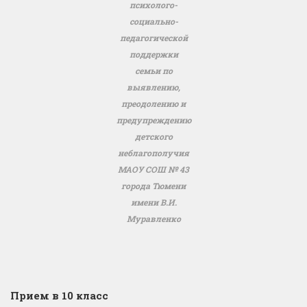
психолого-
социально-
педагогической
поддержки
семьи по
выявлению,
преодолению и
предупреждению
детского
неблагополучия
МАОУ СОШ № 43
города Тюмени
имени В.И.
Муравленко
Прием в 10 класс