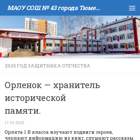
МАОУ COШ № 43 города Тюмени имени В.И. Муравленко
Skip to content
2025 ГОД ЗАЩИТНИКА ОТЕЧЕСТВА
Орленок — хранитель
исторической
памяти.
17.03.2025
Орлята 1 В класса изучают подвиги героев,
черпают информацию из книг, слушают рассказы