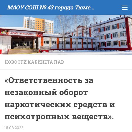
МАОУ COШ № 43 города Тюмени имени В.И. Муравленко
Skip to content
НОВОСТИ КАБИНЕТА ПАВ
«
Ответственность за
незаконный оборот
наркотических средств и
психотропных веществ».
18.08.2022