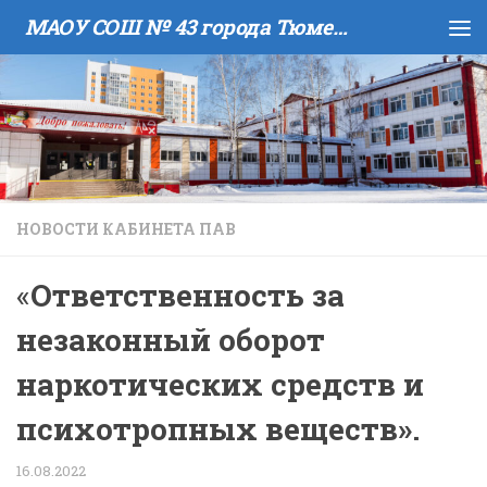
МАОУ COШ № 43 города Тюмени имени В.И. Муравленко
Skip to content
НОВОСТИ КАБИНЕТА ПАВ
«
Ответственность за
незаконный оборот
наркотических средств и
психотропных веществ».
16.08.2022