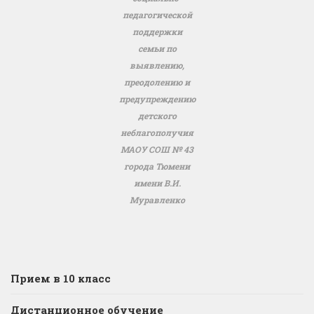
педагогической
поддержки
семьи по
выявлению,
преодолению и
предупреждению
детского
неблагополучия
МАОУ СОШ № 43
города Тюмени
имени В.И.
Муравленко
Прием в 10 класс
Дистанционное обучение