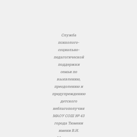
Служба
психолого-
социально-
педагогической
поддержки
семьи по
выявлению,
преодолению и
предупреждению
детского
неблагополучия
МАОУ СОШ № 43
города Тюмени
имени В.И.