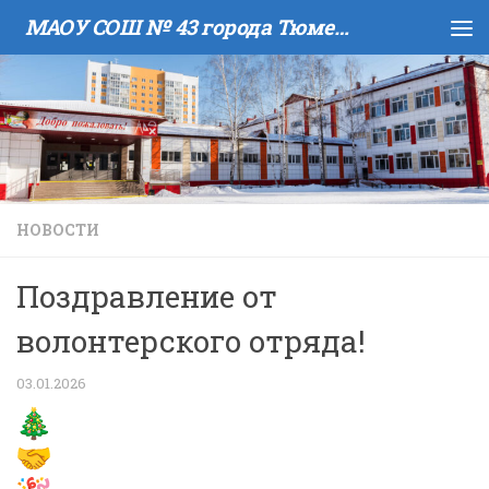
МАОУ COШ № 43 города Тюмени имени В.И. Муравленко
Skip to content
НОВОСТИ
Поздравление от
волонтерского отряда!
03.01.2026