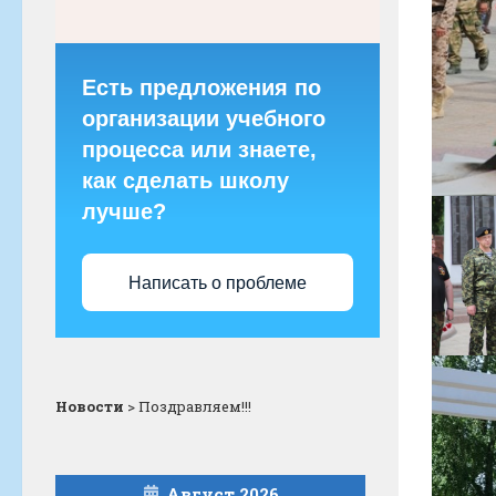
Есть предложения по
организации учебного
процесса или знаете,
как сделать школу
лучше?
Написать о проблеме
Новости
>
Поздравляем!!!
Август 2026