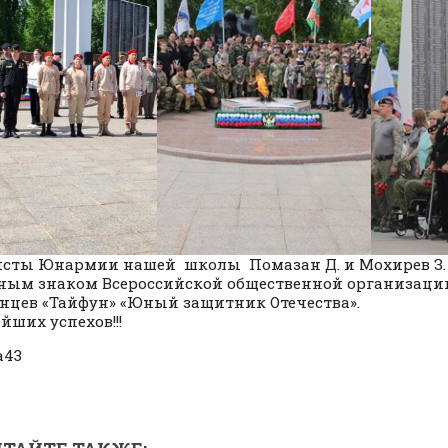
сты Юнармии нашей школы Помазан Д. и Мохирев З.
ым знаком Всероссийской общественной организаци
нцев «Тайфун» «Юный защитник Отечества».
йших успехов!!!
а43