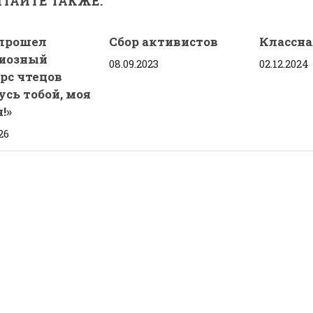
ТАЙТЕ ТАКЖЕ:
 прошел
Сбор активистов
Классна
иозный
08.09.2023
02.12.2024
рс чтецов
усь тобой, моя
я!»
26