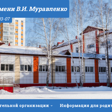
мени В.И. Муравленко
03-07
ательной организации
Информация для роди