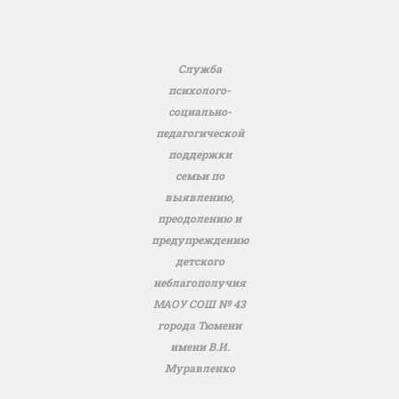
Служба
психолого-
социально-
педагогической
поддержки
семьи по
выявлению,
преодолению и
предупреждению
детского
неблагополучия
МАОУ СОШ № 43
города Тюмени
имени В.И.
Муравленко