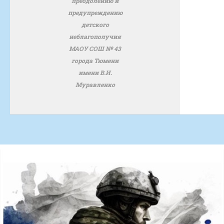
преодолению и
предупреждению
детского
неблагополучия
МАОУ СОШ № 43
города Тюмени
имени В.И.
Муравленко