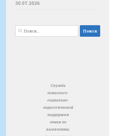
30.07.2026
Найти:
Служба
психолого-
социально-
педагогической
поддержки
семьи по
выявлению,