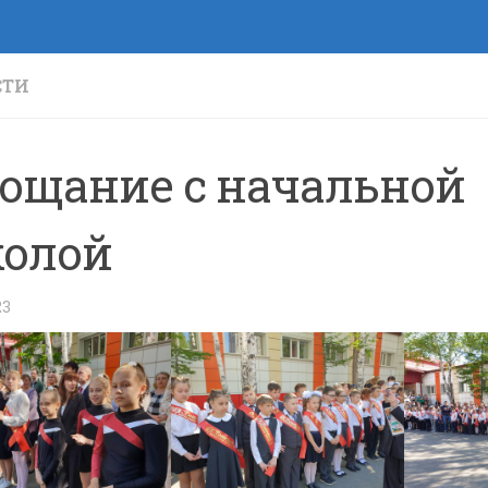
СТИ
ощание с начальной
олой
23