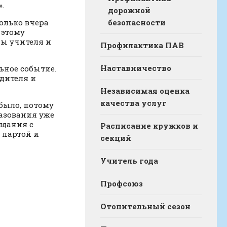
».
дорожной
безопасности
только вчера
 этому
ы учителя и
Профилактика ПАВ
Наставничество
льное событие.
одителя и
Независимая оценка
качества услуг
было, потому
разования уже
ощания с
Расписание кружков и
 партой и
секций
Учитель года
Профсоюз
Отопительный сезон