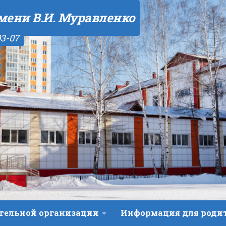
мени В.И. Муравленко
03-07
ательной организации
Информация для роди