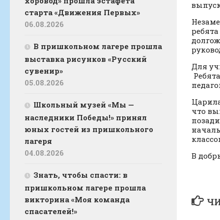
хоровод» прошла эстафета
выпуск
старта «Движения Первых»
Незаме
06.08.2026
ребята
долгож
В пришкольном лагере прошла
руково
выставка рисунков «Русский
Для уч
сувенир»
Ребята
05.08.2026
педаго
Царила
Школьный музей «Мы —
что вы
наследники Победы!» принял
позади
юных гостей из пришкольного
началь
классом
лагеря
04.08.2026
В добр
Знать, чтобы спасти: в
пришкольном лагере прошла
викторина «Моя команда
ЧИ
спасателей!»