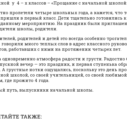
ной у 4 – х классов – «Прощание с начальной школой
тно пролетели четыре школьных года, а кажется, что 
 пришли в первый класс. Дети тщательно готовились к
данному мероприятию. На праздник были приглашен
дители школы, родители.
ителей, родителей и детей это всегда особенно трогате
 говорили много теплых слов в адрес классного руков
гов, работавших с ними на протяжении четырех лет.
 одновременно атмосфера радости и грусти. Радостно 
пускной вечер — это праздник, и первая ступенька об
. А грустные нотки ощущались, поскольку это день пр
ной школой, со своей учительницей, со своей любимой
, где прожито 4 года.
ый путь, выпускники начальной школы.
ТАЙТЕ ТАКЖЕ: