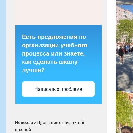
Есть предложения по
организации учебного
процесса или знаете,
как сделать школу
лучше?
Написать о проблеме
Новости
>
Прощание с начальной
школой