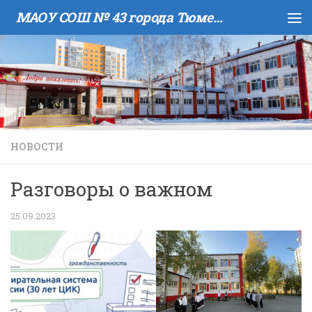
МАОУ COШ № 43 города Тюмени имени В.И. Муравленко
Skip to content
НОВОСТИ
Разговоры о важном
25.09.2023