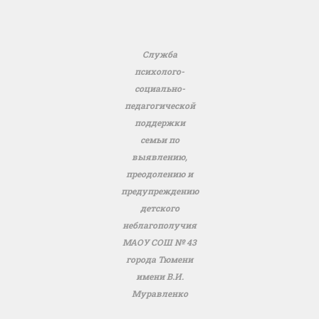
Служба
психолого-
социально-
педагогической
поддержки
семьи по
выявлению,
преодолению и
предупреждению
детского
неблагополучия
МАОУ СОШ № 43
города Тюмени
имени В.И.
Муравленко