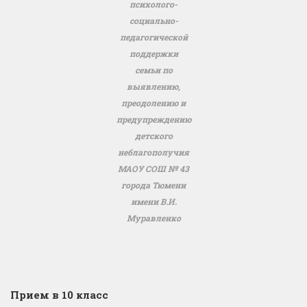
психолого-
социально-
педагогической
поддержки
семьи по
выявлению,
преодолению и
предупреждению
детского
неблагополучия
МАОУ СОШ № 43
города Тюмени
имени В.И.
Муравленко
Прием в 10 класс