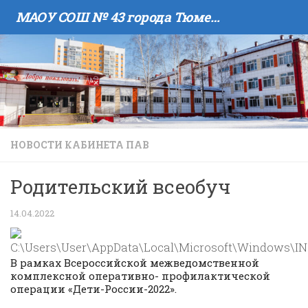
МАОУ COШ № 43 города Тюмени имени В.И. Муравленко
Skip to content
НОВОСТИ КАБИНЕТА ПАВ
Родительский всеобуч
14.04.2022
В рамках Всероссийской межведомственной
комплексной оперативно- профилактической
операции «Дети-России-2022».